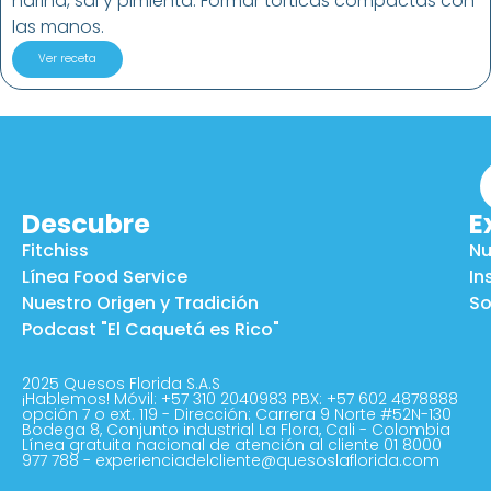
harina, sal y pimienta. Formar torticas compactas con
las manos.
Ver receta
Descubre
E
Fitchiss
Nu
Línea Food Service
In
Nuestro Origen y Tradición
So
Podcast "El Caquetá es Rico"
2025 Quesos Florida S.A.S
¡Hablemos! Móvil: +57 310 2040983 PBX: +57 602 4878888
opción 7 o ext. 119 - Dirección: Carrera 9 Norte #52N-130
Bodega 8, Conjunto industrial La Flora, Cali - Colombia
Línea gratuita nacional de atención al cliente 01 8000
977 788 - experienciadelcliente@quesoslaflorida.com