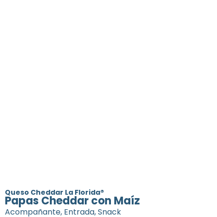
Papas
Cheddar con
Maíz
Queso Cheddar La Florida®
Papas Cheddar con Maíz
Acompañante
,
Entrada
,
Snack