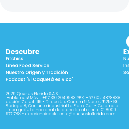
Descubre
E
Fitchiss
Nu
Línea Food Service
In
Nuestro Origen y Tradición
So
Podcast "El Caquetá es Rico"
2025 Quesos Florida S.A.S
¡Hablemos! Móvil: +57 310 2040983 PBX: +57 602 4878888
opción 7 o ext. 119 - Dirección: Carrera 9 Norte #52N-130
Bodega 8, Conjunto industrial La Flora, Cali - Colombia
Línea gratuita nacional de atención al cliente 01 8000
977 788 - experienciadelcliente@quesoslaflorida.com