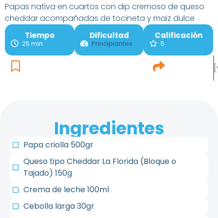
Papas nativa en cuartos con dip cremoso de queso
cheddar acompañadas de tocineta y maiz dulce
Tiempo
Dificultad
Calificación
25 min
Principiantes
5
[
Ingredientes
Papa criolla 500gr
Queso tipo Cheddar La Florida (Bloque o
Tajado) 150g
Crema de leche 100ml
Cebolla larga 30gr