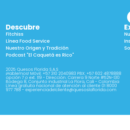
Descubre
E
Fitchiss
Nu
Línea Food Service
In
Nuestro Origen y Tradición
So
Podcast "El Caquetá es Rico"
2025 Quesos Florida S.A.S
¡Hablemos! Móvil: +57 310 2040983 PBX: +57 602 4878888
opción 7 o ext. 119 - Dirección: Carrera 9 Norte #52N-130
Bodega 8, Conjunto industrial La Flora, Cali - Colombia
Línea gratuita nacional de atención al cliente 01 8000
977 788 - experienciadelcliente@quesoslaflorida.com