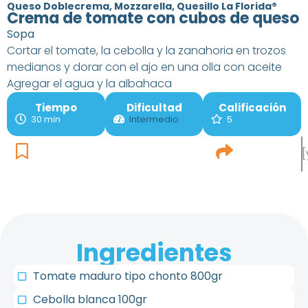
Queso Doblecrema, Mozzarella, Quesillo La Florida®
Crema de tomate con cubos de queso
Sopa
Cortar el tomate, la cebolla y la zanahoria en trozos
medianos y dorar con el ajo en una olla con aceite
Agregar el agua y la albahaca
Tiempo
Dificultad
Calificación
30 min
Intermedio
5
[
Ingredientes
Tomate maduro tipo chonto 800gr
Cebolla blanca 100gr