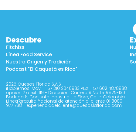
Descubre
E
Fitchiss
Nu
Línea Food Service
In
Nuestro Origen y Tradición
So
Podcast "El Caquetá es Rico"
2025 Quesos Florida S.A.S
¡Hablemos! Móvil: +57 310 2040983 PBX: +57 602 4878888
opción 7 o ext. 119 - Dirección: Carrera 9 Norte #52N-130
Bodega 8, Conjunto industrial La Flora, Cali - Colombia
Línea gratuita nacional de atención al cliente 01 8000
977 788 - experienciadelcliente@quesoslaflorida.com